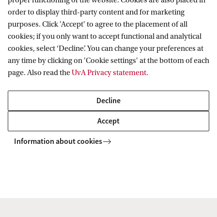
proper functioning of the website. Cookies are also placed in
hiervan kun je aan de UvA terecht bij de
order to display third-party content and for marketing
zogenaamde referaatgroepen.
purposes. Click 'Accept' to agree to the placement of all
cookies; if you only want to accept functional and analytical
cookies, select ‘Decline’. You can change your preferences at
Meer over de referaatgroepen
any time by clicking on 'Cookie settings' at the bottom of each
Meer over de praktijkopleiding
page. Also read the
UvA Privacy statement
.
Decline
Wat ik heb geleerd tijdens de
Accept
C
studie pas ik nog dagelijks toe in
o
Information about cookies
mijn werk.
p
y
Mandy Harders - Alumnus Post-Master Accountancy
r
Lees Mandy's testimonial
i
g