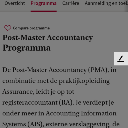
Programma
Overzicht
Carrière
Aanmelding en toel
Compare programme
Post-Master Accountancy
Programma
F
e
De Post-Master Accountancy (PMA), in
e
combinatie met de praktijkopleiding
d
b
Assurance, leidt je op tot
a
c
registeraccountant (RA). Je verdiept je
k
onder meer in Accounting Information
Systems (AIS), externe verslaggeving, de