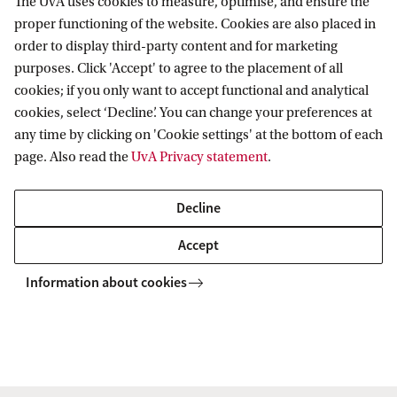
The UvA uses cookies to measure, optimise, and ensure the
proper functioning of the website. Cookies are also placed in
Early bird tarief
€
1 juli 2026
order to display third-party content and for marketing
8.167,50
purposes. Click 'Accept' to agree to the placement of all
cookies; if you only want to accept functional and analytical
cookies, select ‘Decline’. You can change your preferences at
any time by clicking on 'Cookie settings' at the bottom of each
Standaardtarief
€ 9.075
13 september
page. Also read the
UvA Privacy statement
.
2026
Decline
Accept
* Het tarief is vrijgesteld van btw.
Information about cookies
Korting voor werkgevers
Wil je meerdere medewerkers laten deelnemen
aan deze opleiding? De UvA biedt organisaties een