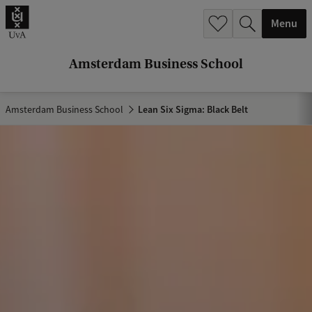
r
Menu
c
h
Amsterdam Business School
.
.
Amsterdam Business School
Lean Six Sigma: Black Belt
.