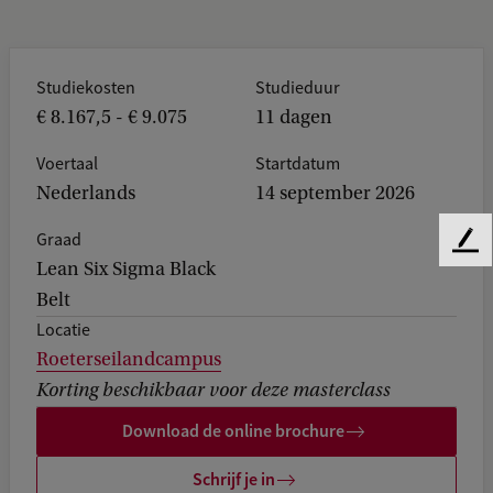
Studiekosten
Studieduur
€ 8.167,5 - € 9.075
11 dagen
Voertaal
Startdatum
Nederlands
14 september 2026
Graad
F
Lean Six Sigma Black
e
Belt
e
d
Locatie
b
Roeterseilandcampus
a
Korting beschikbaar voor deze masterclass
c
k
Download de online brochure
Schrijf je in